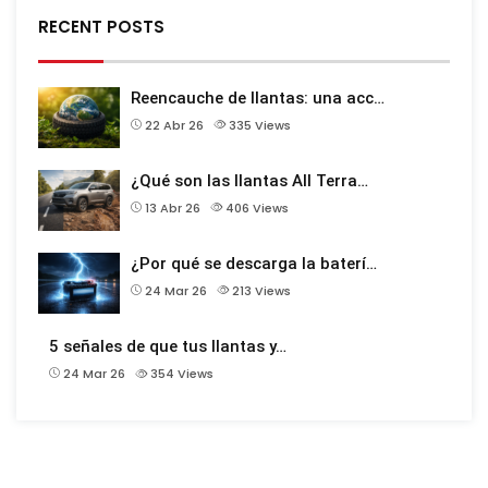
RECENT POSTS
Reencauche de llantas: una acc…
22 Abr 26
335
Views
¿Qué son las llantas All Terra…
13 Abr 26
406
Views
¿Por qué se descarga la baterí…
24 Mar 26
213
Views
5 señales de que tus llantas y…
24 Mar 26
354
Views