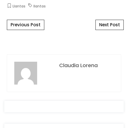
Llantas
llantas
Post navigation
Previous Post
Next Post
Claudia Lorena