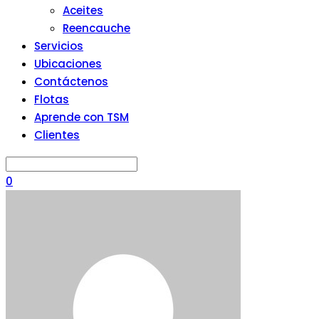
Aceites
Reencauche
Servicios
Ubicaciones
Contáctenos
Flotas
Aprende con TSM
Clientes
0