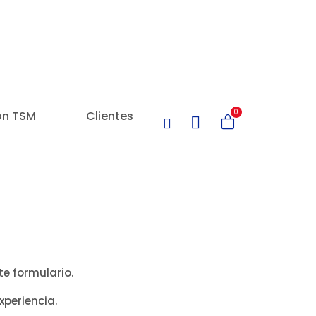
0
on TSM
Clientes
nte formulario.
periencia.