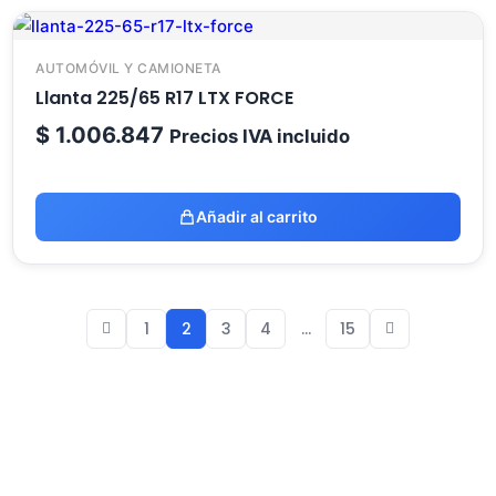
AUTOMÓVIL Y CAMIONETA
Llanta 225/65 R17 LTX FORCE
$
1.006.847
Precios IVA incluido
Añadir al carrito
1
2
3
4
…
15