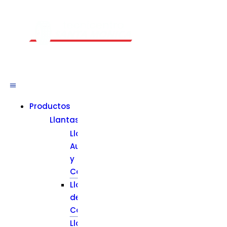
Un Centro de Servicio siempre cerca a ti
Productos
Llantas
Llantas
Automóvil
y
Camioneta
Llantas
de
Camión
Llantas