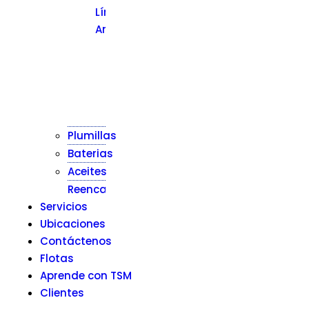
Línea
Amarilla
Llantas
Montacarga
Llantas
Línea
Construcción
Plumillas
Baterias
Aceites
Reencauche
Servicios
Ubicaciones
Contáctenos
Flotas
Aprende con TSM
Clientes