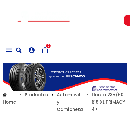
Un Centro de Servicio siempre cerca a ti
0
Productos
Automóvil
Llanta 235/50
Home
y
R18 XL PRIMACY
Camioneta
4+