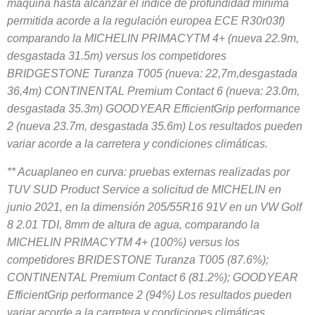
maquina hasta alcanzar el índice de profundidad mínima
permitida acorde a la regulación europea ECE R30r03f)
comparando la MICHELIN PRIMACYTM 4+ (nueva 22.9m,
desgastada 31.5m) versus los competidores
BRIDGESTONE Turanza T005 (nueva: 22,7m,desgastada
36,4m) CONTINENTAL Premium Contact 6 (nueva: 23.0m,
desgastada 35.3m) GOODYEAR EfficientGrip performance
2 (nueva 23.7m, desgastada 35.6m) Los resultados pueden
variar acorde a la carretera y condiciones climáticas.
** Acuaplaneo en curva: pruebas externas realizadas por
TUV SUD Product Service a solicitud de MICHELIN en
junio 2021, en la dimensión 205/55R16 91V en un VW Golf
8 2.01 TDI, 8mm de altura de agua, comparando la
MICHELIN PRIMACYTM 4+ (100%) versus los
competidores BRIDESTONE Turanza T005 (87.6%);
CONTINENTAL Premium Contact 6 (81.2%); GOODYEAR
EfficientGrip performance 2 (94%) Los resultados pueden
variar acorde a la carretera y condiciones climáticas.