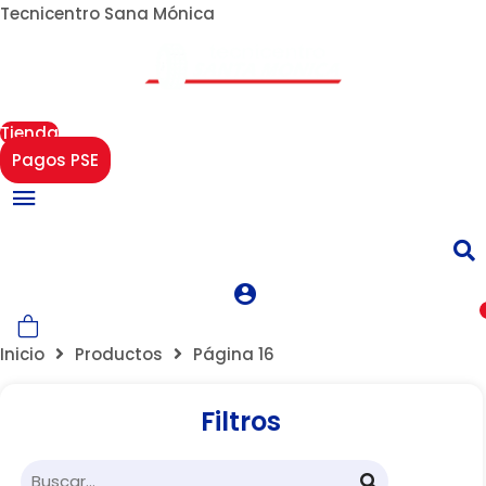
Tecnicentro Sana Mónica
Un Centro de Servicio siempre cerca a ti
Tienda
Pagos PSE
Menú
Inicio
Productos
Página 16
Filtros