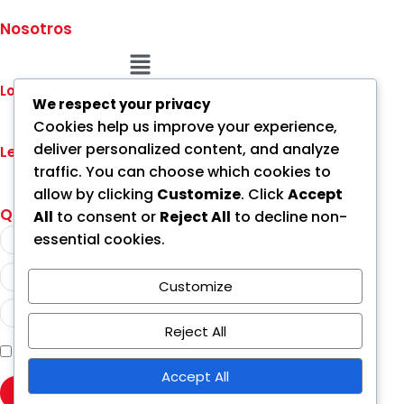
Nosotros
Menú
Lo que ofrecemos
We respect your privacy
Menú
Cookies help us improve your experience,
deliver personalized content, and analyze
Legal
traffic. You can choose which cookies to
Menú
allow by clicking
Customize
. Click
Accept
Quiero recibir información
All
to consent or
Reject All
to decline non-
essential cookies.
Customize
Reject All
Acepto Tratamiento de Datos Personales.
Accept All