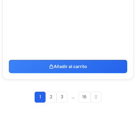
Añadir al carrito
1
2
3
…
16