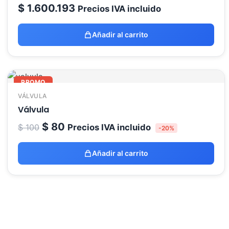
$
1.600.193
Precios IVA incluido
Añadir al carrito
PROMO
VÁLVULA
Válvula
El
El
$
80
$
100
Precios IVA incluido
-20%
precio
precio
original
actual
Añadir al carrito
era:
es:
$ 100.
$ 80.