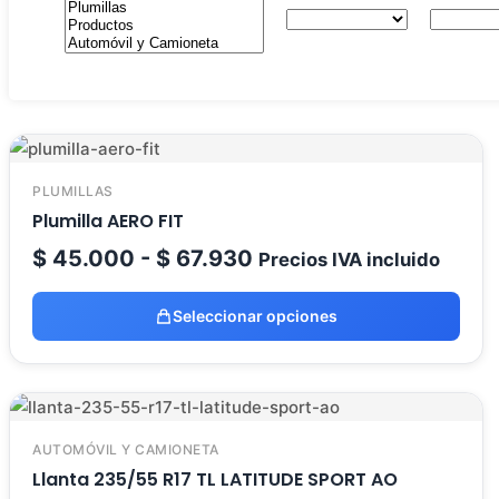
PLUMILLAS
Plumilla AERO FIT
Rango
$
45.000
-
$
67.930
Precios IVA incluido
de
precios:
Seleccionar opciones
desde
$ 45.000
hasta
$ 67.930
AUTOMÓVIL Y CAMIONETA
Llanta 235/55 R17 TL LATITUDE SPORT AO