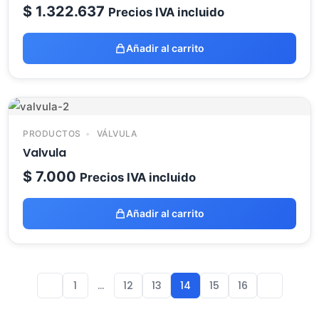
$
1.322.637
Precios IVA incluido
Añadir al carrito
PRODUCTOS
VÁLVULA
Valvula
$
7.000
Precios IVA incluido
Añadir al carrito
1
…
12
13
14
15
16