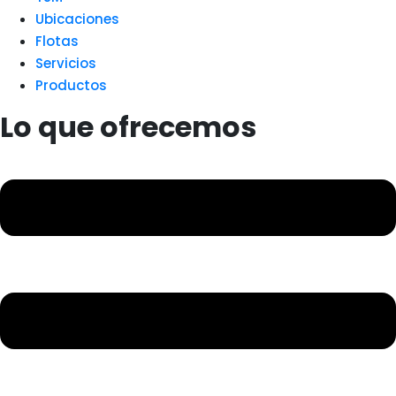
Ubicaciones
Flotas
Servicios
Productos
Lo que ofrecemos
Menú