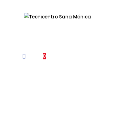
Un Centro de Servicio siempre cerca a ti
0