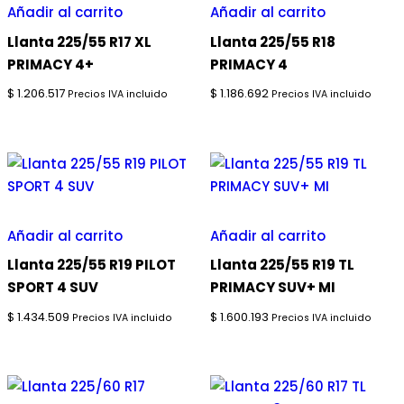
Añadir al carrito
Añadir al carrito
Llanta 225/55 R17 XL
Llanta 225/55 R18
PRIMACY 4+
PRIMACY 4
$
1.206.517
$
1.186.692
Precios IVA incluido
Precios IVA incluido
Añadir al carrito
Añadir al carrito
Llanta 225/55 R19 PILOT
Llanta 225/55 R19 TL
SPORT 4 SUV
PRIMACY SUV+ MI
$
1.434.509
$
1.600.193
Precios IVA incluido
Precios IVA incluido