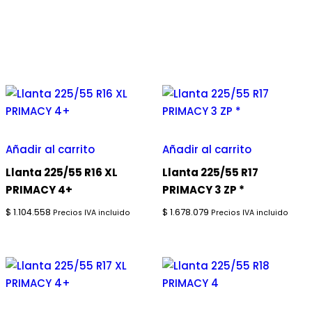
Añadir al carrito
Añadir al carrito
Llanta 225/55 R16 XL
Llanta 225/55 R17
PRIMACY 4+
PRIMACY 3 ZP *
$
1.104.558
$
1.678.079
Precios IVA incluido
Precios IVA incluido