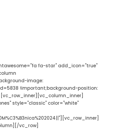
fontawesome="fa fa-star" add_icon="true"
_column
background-image:
d=5838 !important;background-position:
}"][vc_row_inner][vc_column_inner]
s" style="classic" color="white"
0M%C3%B3nica%202024||"][vc_row_inner]
olumn][/vc_row]