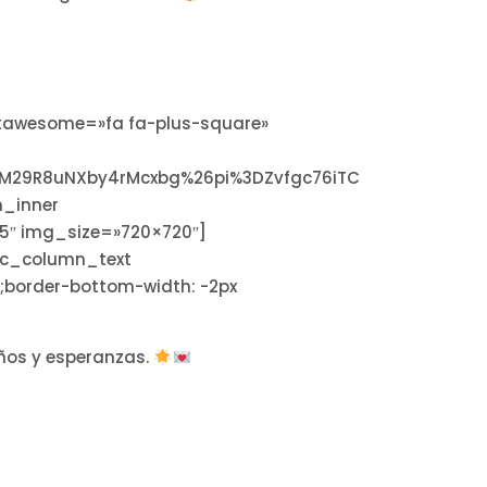
ontawesome=»fa fa-plus-square»
9_M29R8uNXby4rMcxbg%26pi%3DZvfgc76iTC
n_inner
5″ img_size=»720×720″]
[vc_column_text
;border-bottom-width: -2px
eños y esperanzas.