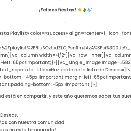
¡Felices fiestas!
.
sta Playlist» color=»success» align=»center» i_icon_f
.com%2Fplaylist%2F6luSOz1sdZLOjPsnRmJAzA%3Fsi%3D0Uc
olumn][vc_column width=»1/2″][vc_row_inner][vc_colum
left: 65px !important;}»][vc_single_image image=»583
xt_separator title=»Haz parte de la lista de Deseos»]
ottom: -45px !important;margin-left: 65px !important
rtant;padding-bottom: -5px !important;}»]
d está en compartir, y este año queremos saber tus su
 Deseos.
ñas con nuestra comunidad.
ados en esta temporada!