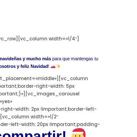
vc_row][vc_column width=»1/4″]
es navideñas y mucho más
para que mantengas tu
osotros y feliz Navidad
!
nt_placement=»middle»][vc_column
ortant;border-right-width: 5px
!important;}»][vc_images_carousel
»yes»
ight-width: 2px !important;border-left-
n][vc_column width=»1/2″
der-left-width: 20px !important;padding-
compartir!