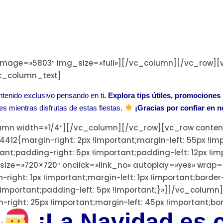
mage=»5803″ img_size=»full»][/vc_column][/vc_row][
c_column_text]
tenido exclusivo pensando en ti
. Explora tips útiles, promocion
s mientras disfrutas de estas fiestas.
¡Gracias por confiar en n
umn width=»1/4″][/vc_column][/vc_row][vc_row conte
12{margin-right: 2px !important;margin-left: 55px !imp
rtant;padding-right: 5px !important;padding-left: 12px 
size=»720×720″ onclick=»link_no» autoplay=»yes» wrap=
ht: 1px !important;margin-left: 1px !important;border-r
 !important;padding-left: 5px !important;}»][/vc_colum
ght: 25px !important;margin-left: 45px !important;bor
¡La Navidad es 