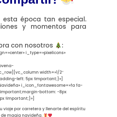
sta época tan especial.
aciones y momentos para
lebra con nosotros
:
gn=»center» i_type=»pixelicons»
ovena-
c_row][vc_column width=»1/2″
dding-left: 5px !important;}»]
 Navideña» i_icon_fontawesome=»fa fa-
!important;margin-bottom: -8px
px !important;}»]
iaje por carretera y llenarte del espíritu
no de magia navideña.