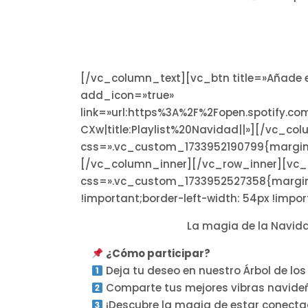
[/vc_column_text][vc_btn title=»Añade e
add_icon=»true»
link=»url:https%3A%2F%2Fopen.spotify
CXw|title:Playlist%20Navidad||»][/vc_c
css=».vc_custom_1733952190799{margin-
[/vc_column_inner][/vc_row_inner][vc_te
css=».vc_custom_1733952527358{margin-b
!important;border-left-width: 54px !impo
La magia de la Navida
¿Cómo participar?
Deja tu deseo en nuestro Árbol de los
Comparte tus mejores vibras navide
¡Descubre la magia de estar conect