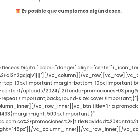
Es posible que cumplamos algún deseo.
 Deseos Digital" color="danger" align="center" i_icon_
2Fal2n2gcjqjv1|||"][/vc_column][/vc_row][vc_row][vc
top: 10px !important;margin-bottom: 10px !important;
-content/uploads/2024/12/fondo-promociones-03.png?i
-repeat !important;background-size: cover !important;
mn_inner][/vc_row_inner][vc_btn title="Ir a promocione
1433{margin-right: 500px !important;}"
ica.com.co%2Fpromociones%2F|title:Navidad%20Santa%2
ght="45px"][/vc_column_inner][/vc_row_inner][/vc_c