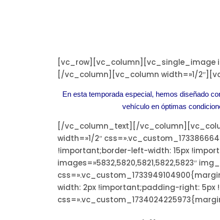
[vc_row][vc_column][vc_single_image i
[/vc_column][vc_column width=»1/2″][v
En esta temporada especial, hemos diseñado con
vehículo en óptimas condicione
[/vc_column_text][/vc_column][vc_col
width=»1/2″ css=».vc_custom_17338666444
!important;border-left-width: 15px !impo
images=»5832,5820,5821,5822,5823″ img_
css=».vc_custom_1733949104900{margin-rig
width: 2px !important;padding-right: 5px
css=».vc_custom_1734024225973{margin-ri