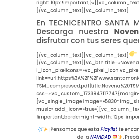
right: 10px !important;}»][vc_column_text
[/vc_column_text][vc_column_text]
En TECNICENTRO SANTA M
Descarga nuestra
Noven
disfrutar con tus seres que
[/vc_column_text][vc_column_text]
[/vc_column_text][vc_btn title=»Novena T
i_icon_pixelicons=»vc_pixel_icon vc_pi
link=»url:https%3A%2F%2Fwww.santamon
TSM_compressed.pdf|title:Novena%20TSM
css=».vc_custom_1733947117747{margin-lef
[vc_single_image image=»5830″ img_size
music» add_icon=»true»][vc_column_tex
!important;border-right-width: 12px !imp
¡Pensamos que esta
Playlist
te enca
de la
NAVIDAD
. Prep