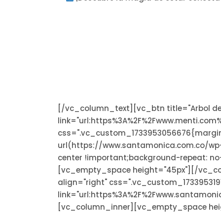
[/vc_column_text][vc_btn title="Arbol de
link="url:https%3A%2F%2Fwww.menti.com%
css=".vc_custom_1733953056676{margin-
url(https://www.santamonica.com.co/wp
center !important;background-repeat: no
[vc_empty_space height="45px"][/vc_colu
align="right" css=".vc_custom_173395319
link="url:https%3A%2F%2Fwww.santamon
[vc_column_inner][vc_empty_space hei