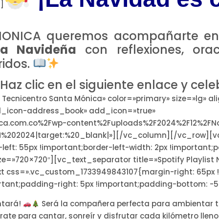
]
ONICA queremos acompañarte en e
a Navideña
con reflexiones, or
ridos.
Haz clic en el siguiente enlace y ce
ecnicentro Santa Mónica» color=»primary» size=»lg» ali
xel_icon-address_book» add_icon=»true»
ica.com.co%2Fwp-content%2Fuploads%2F2024%2F12%2FN
%202024|target:%20_blank|»][/vc_column][/vc_row][v
t: 55px !important;border-left-width: 2px !important;pa
=»720×720″][vc_text_separator title=»Spotify Playlist
t css=».vc_custom_1733949843107{margin-right: 65px 
ortant;padding-right: 5px !important;padding-bottom: -5
ntará!
Será la compañera perfecta para ambientar tu v
árate para cantar, sonreír y disfrutar cada kilómetro lle