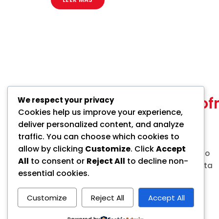
Nosotros
Lo que o
We respect your privacy
Cookies help us improve your experience,
TSM
Tienda
deliver personalized content, and analyze
Ubicaciones
PQRS
traffic. You can choose which cookies to
Flotas
Promociones
allow by clicking
Customize
. Click
Accept
Servicios
Medios de pago
All
to consent or
Reject All
to decline non-
Productos
Agenda una cita
essential cookies.
Customize
Reject All
Accept All